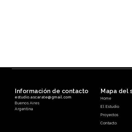
Información de contacto
Mapa del s
estudio.ascarate@gmail.com
Home
Buenos Aires
El Estudio
Argentina
Proyectos
Contacto