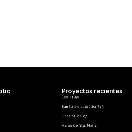
itio
Proyectos recientes
Los Talas
San Isidro Labrador 743
Casa SCAT 27
Haras de Sta. Maria