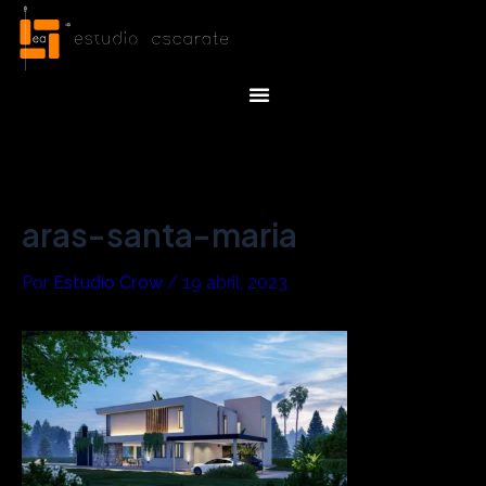
Ir
Navegación
al
de
contenido
entradas
Menu
aras-santa-maria
Por
Estudio Crow
/
19 abril, 2023