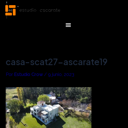
Ir
Navegación
al
de
contenido
entradas
Menu
casa-scat27-ascarate19
Por
Estudio Crow
/
9 junio, 2023