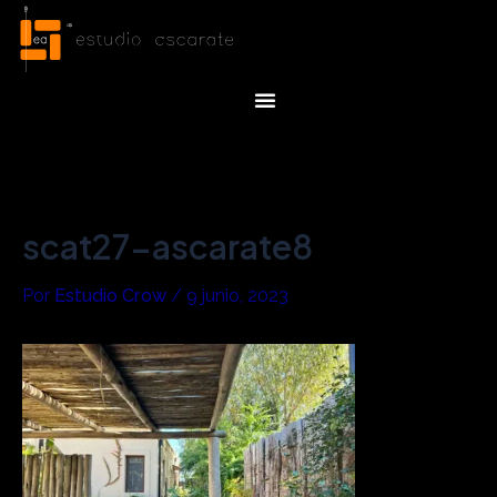
Ir
Navegación
al
de
contenido
entradas
Menu
scat27-ascarate8
Por
Estudio Crow
/
9 junio, 2023