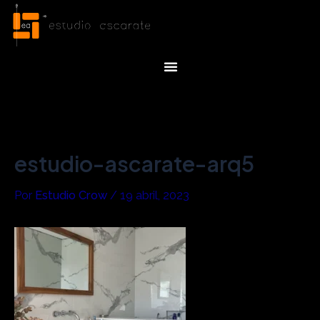
Ir
Navegación
al
de
contenido
entradas
Menu
estudio-ascarate-arq5
Por
Estudio Crow
/
19 abril, 2023