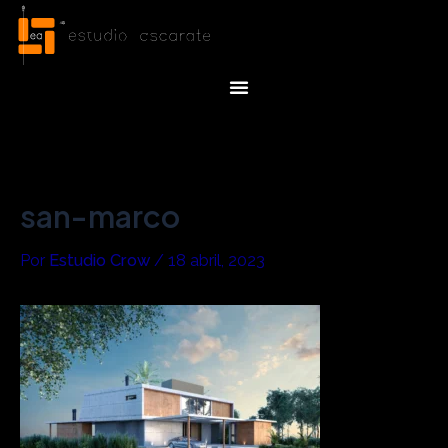
Ir
Navegación
al
de
contenido
entradas
Menu
san-marco
Por
Estudio Crow
/
18 abril, 2023