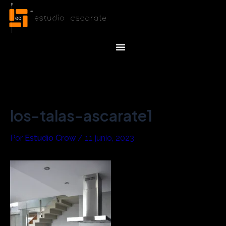
Ir
Navegación
al
de
contenido
entradas
Menu
los-talas-ascarate1
Por
Estudio Crow
/
11 junio, 2023