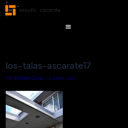
Ir
Navegación
al
de
contenido
entradas
Menu
los-talas-ascarate17
Por
Estudio Crow
/
11 junio, 2023