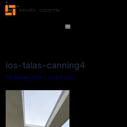
Ir
Navegación
al
de
contenido
entradas
Menu
los-talas-canning4
Por
Estudio Crow
/
19 abril, 2023