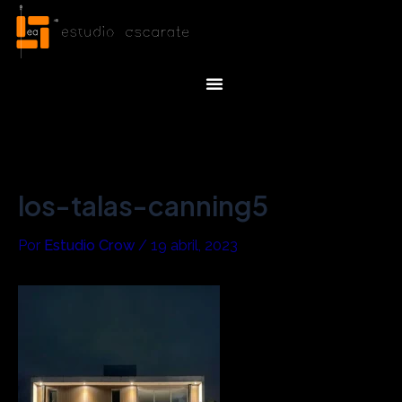
Ir
Navegación
al
de
contenido
entradas
Menu
los-talas-canning5
Por
Estudio Crow
/
19 abril, 2023